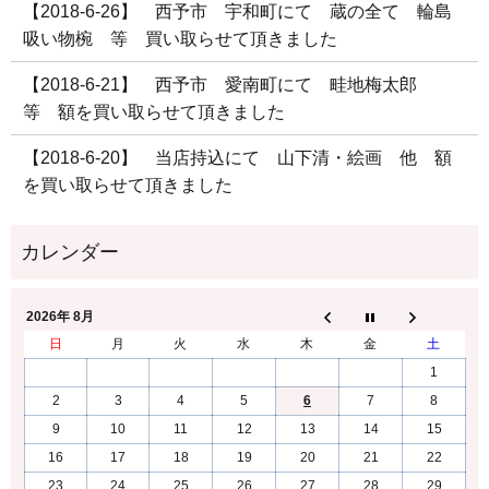
【2018-6-26】 西予市 宇和町にて 蔵の全て 輪島
吸い物椀 等 買い取らせて頂きました
【2018-6-21】 西予市 愛南町にて 畦地梅太郎
等 額を買い取らせて頂きました
【2018-6-20】 当店持込にて 山下清・絵画 他 額
を買い取らせて頂きました
2026年 8月
日
月
火
水
木
金
土
1
2
3
4
5
6
7
8
9
10
11
12
13
14
15
16
17
18
19
20
21
22
23
24
25
26
27
28
29