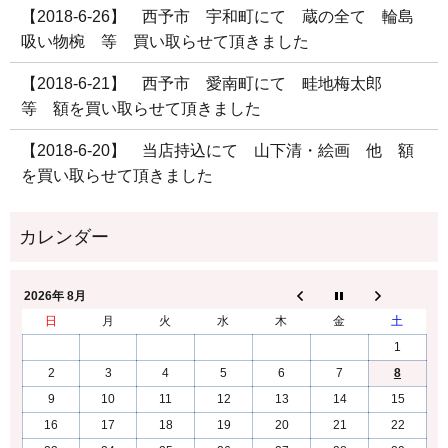
【2018-6-26】 西予市 宇和町にて 蔵の全て 輪島
吸い物椀 等 買い取らせて頂きました
【2018-6-21】 西予市 愛南町にて 畦地梅太郎
等 額を買い取らせて頂きました
【2018-6-20】 当店持込にて 山下清・絵画 他 額
を買い取らせて頂きました
2026年 8月
日
月
火
水
木
金
土
1
2
3
4
5
6
7
8
9
10
11
12
13
14
15
16
17
18
19
20
21
22