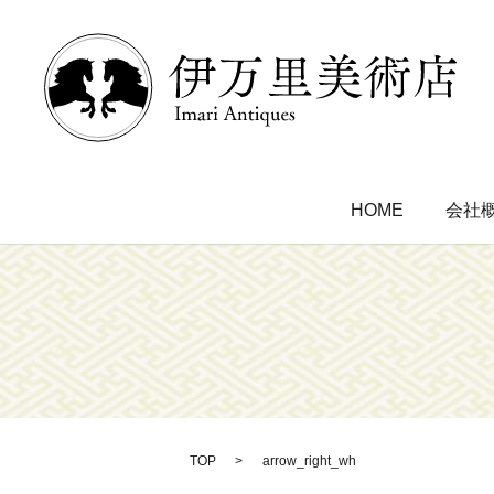
HOME
会社
TOP
arrow_right_wh