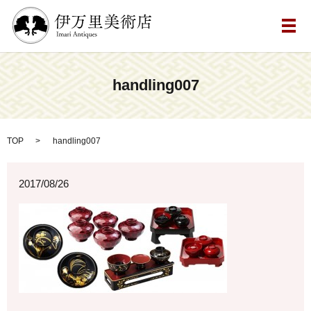
メ
handling007
TOP
handling007
2017/08/26