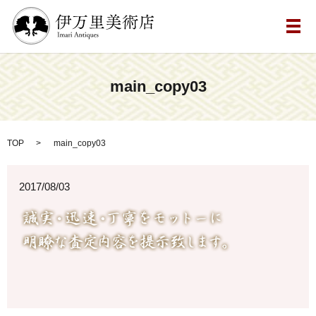
メ
main_copy03
TOP
main_copy03
2017/08/03