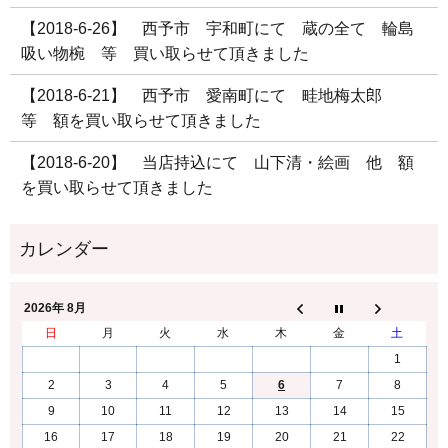
【2018-6-26】 西予市 宇和町にて 蔵の全て 輪島
吸い物椀 等 買い取らせて頂きました
【2018-6-21】 西予市 愛南町にて 畦地梅太郎
等 額を買い取らせて頂きました
【2018-6-20】 当店持込にて 山下清・絵画 他 額
を買い取らせて頂きました
2026年 8月
日
月
火
水
木
金
土
1
2
3
4
5
6
7
8
9
10
11
12
13
14
15
16
17
18
19
20
21
22