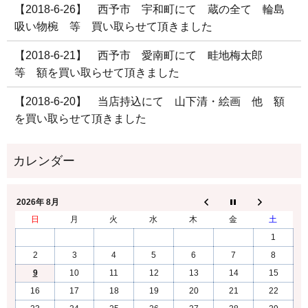
【2018-6-26】 西予市 宇和町にて 蔵の全て 輪島
吸い物椀 等 買い取らせて頂きました
【2018-6-21】 西予市 愛南町にて 畦地梅太郎
等 額を買い取らせて頂きました
【2018-6-20】 当店持込にて 山下清・絵画 他 額
を買い取らせて頂きました
2026年 8月
日
月
火
水
木
金
土
1
2
3
4
5
6
7
8
9
10
11
12
13
14
15
16
17
18
19
20
21
22