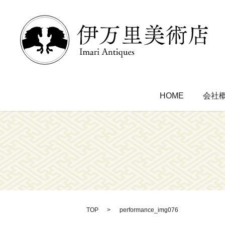
HOME
会社
TOP
performance_img076