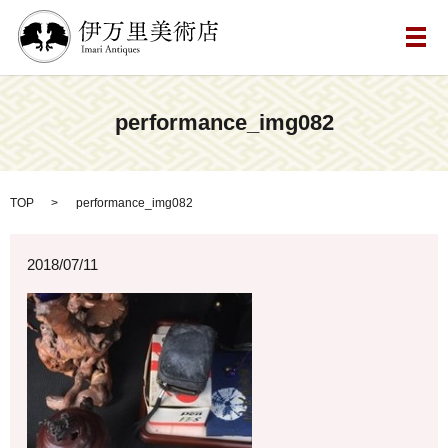
メ
performance_img082
TOP
performance_img082
2018/07/11