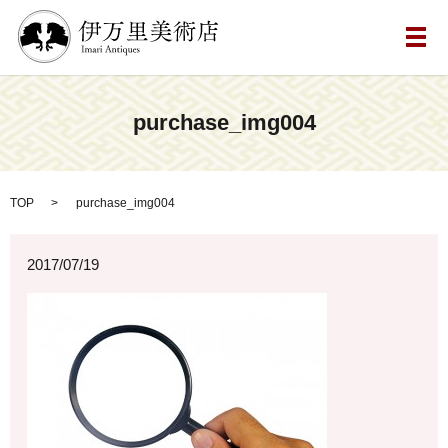
メ
purchase_img004
TOP
purchase_img004
2017/07/19